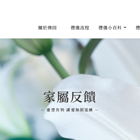
關於佛因
禮儀流程
禮儀小百科
家屬反饋