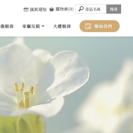
購物車(0)
匯款通知
禮儀服務
家屬反饋
大體服務
聯絡我們